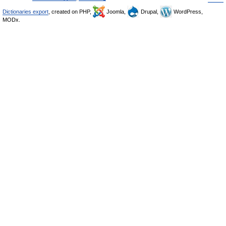
Dictionaries export
, created on PHP,
Joomla,
Drupal,
WordPress,
MODx.